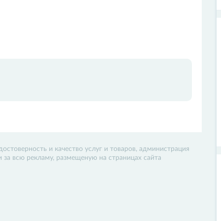
достоверность и качество услуг и товаров, администрация
 и за всю рекламу, размещеную на страницах сайта