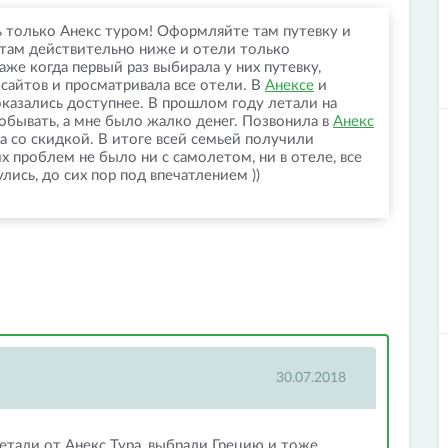
ь только Анекс туром! Оформляйте там путевку и
 там действительно ниже и отели только
аже когда первый раз выбирала у них путевку,
сайтов и просматривала все отели. В
Анексе
и
казались доступнее. В прошлом году летали на
обывать, а мне было жалко денег. Позвонила в
Анекс
а со скидкой. В итоге всей семьей получили
 проблем не было ни с самолетом, ни в отеле, все
лись, до сих пор под впечатлением ))
30.07.2018
етали от Анекс Тура, выбрали Грецию и тоже