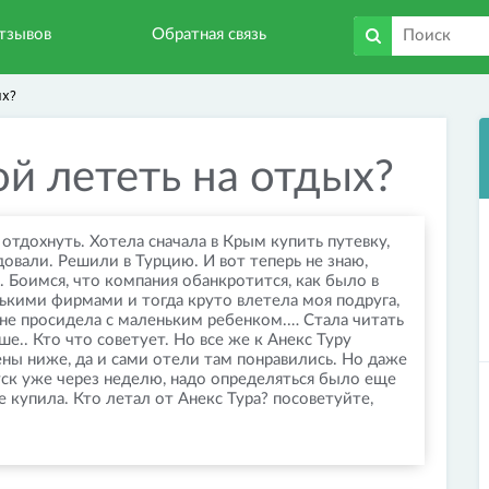
тзывов
Обратная связь
ых?
й лететь на отдых?
отдохнуть. Хотела сначала в Крым купить путевку,
довали. Решили в Турцию. И вот теперь не знаю,
. Боимся, что компания обанкротится, как было в
ькими фирмами и тогда круто влетела моя подруга,
ане просидела с маленьким ребенком.… Стала читать
е.. Кто что советует. Но все же к Анекс Туру
ены ниже, да и сами отели там понравились. Но даже
уск уже через неделю, надо определяться было еще
е купила. Кто летал от Анекс Тура? посоветуйте,