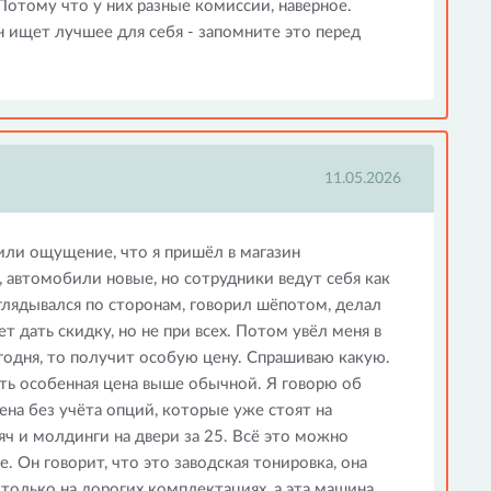
отому что у них разные комиссии, наверное.
н ищет лучшее для себя - запомните это перед
11.05.2026
или ощущение, что я пришёл в магазин
 автомобили новые, но сотрудники ведут себя как
глядывался по сторонам, говорил шёпотом, делал
т дать скидку, но не при всех. Потом увёл меня в
егодня, то получит особую цену. Спрашиваю какую.
есть особенная цена выше обычной. Я говорю об
цена без учёта опций, которые уже стоят на
яч и молдинги на двери за 25. Всё это можно
. Он говорит, что это заводская тонировка, она
 только на дорогих комплектациях, а эта машина