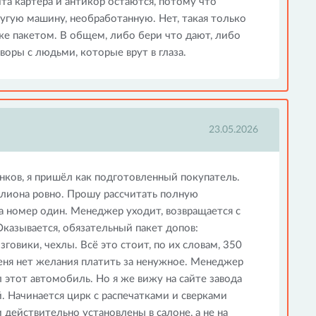
та картера и антикор остаются, потому что
угую машину, необработанную. Нет, такая только
 же пакетом. В общем, либо бери что дают, либо
воры с людьми, которые врут в глаза.
23.05.2026
анков, я пришёл как подготовленный покупатель.
ллиона ровно. Прошу рассчитать полную
а номер один. Менеджер уходит, возвращается с
казывается, обязательный пакет допов:
зговики, чехлы. Всё это стоит, по их словам, 350
меня нет желания платить за ненужное. Менеджер
 этот автомобиль. Но я же вижу на сайте завода
 Начинается цирк с распечатками и сверками
и действительно установлены в салоне, а не на