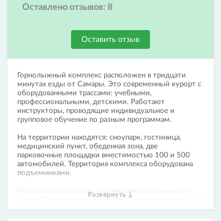
Оставлено отзывов:
8
Оставить отзыв
Горнолыжный комплекс расположен в тридцати
минутах езды от Самары. Это современный курорт с
оборудованными трассами: учебными,
профессиональными, детскими. Работают
инструкторы, проводящие индивидуальное и
групповое обучение по разным программам.
На территории находятся: сноупарк, гостиница,
медицинский пункт, обеденная зона, две
парковочные площадки вместимостью 100 и 500
автомобилей. Территория комплекса оборудована
подъемниками.
На трассах проводятся соревнования по лыжному
Развернуть ↓
спорту. Посетителям комплекса доступны билеты на
один или несколько спусков, абонементы.
Пенсионерам, студентам и ученикам средних школ