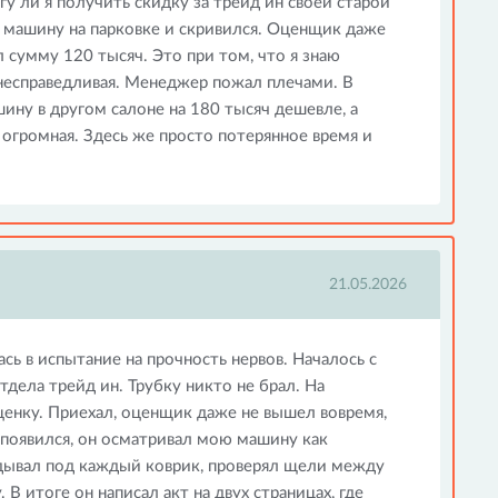
гу ли я получить скидку за трейд ин своей старой
машину на парковке и скривился. Оценщик даже
л сумму 120 тысяч. Это при том, что я знаю
 несправедливая. Менеджер пожал плечами. В
ину в другом салоне на 180 тысяч дешевле, а
 огромная. Здесь же просто потерянное время и
21.05.2026
сь в испытание на прочность нервов. Началось с
отдела трейд ин. Трубку никто не брал. На
оценку. Приехал, оценщик даже не вышел вовремя,
 появился, он осматривал мою машину как
ядывал под каждый коврик, проверял щели между
В итоге он написал акт на двух страницах, где