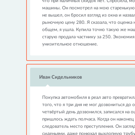
что при наличных скидок нет. Спросила, мо
машины. Он посмотрел на мою старенькую 
не вышел, он бросил взгляд из окна и назва
рыночную цену 280. Я сказала, что оценка
общем, я ушла. Купила точно такую же маш
старую продала частнику за 250. Экономия
унизительное отношение.
Иван Сидельников
Покупка автомобиля в реал авто превратила
того, что я три дня не мог дозвониться до 
четвёртый день дозвонился, записался на 
пришлось ждать полчаса. Когда он наконец
следователь место преступления. Он загл
сиденьями, даже понюхал выхлопную трубу. 