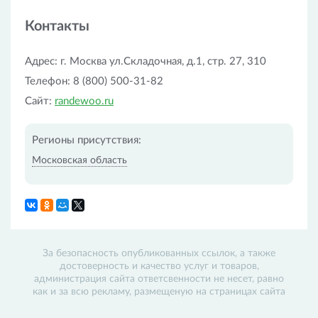
официальными представителями фирм-поставщиков
в России.
Контакты
Территория охвата
Адрес: г. Москва ул.Складочная, д.1, стр. 27, 310
Доставка покупок из интернет-магазина Randewoo
Телефон: 8 (800) 500-31-82
осуществляется по всем российским регионам и
странам СНГ с оплатой при получении. В Москве и
Сайт:
randewoo.ru
Санкт-Петербурге товары магазина доставляются
курьерами в день заказа, если он был сделан до
полудня. Среднее время обработки заявки
Регионы присутствия:
составляет около десяти минут.
Московская область
За безопасность опубликованных ссылок, а также
достоверность и качество услуг и товаров,
администрация сайта ответсвенности не несет, равно
как и за всю рекламу, размещеную на страницах сайта