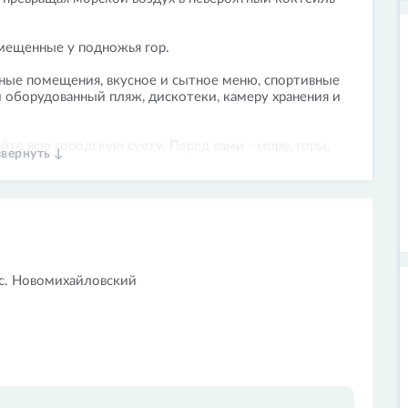
мещенные у подножья гор.
ные помещения, вкусное и сытное меню, спортивные
 оборудованный пляж, дискотеки, камеру хранения и
йте всю городскую суету. Перед вами - море, горы,
звернуть ↓
 с. Новомихайловский