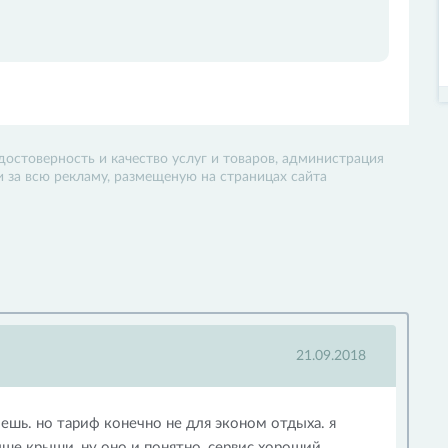
достоверность и качество услуг и товаров, администрация
 и за всю рекламу, размещеную на страницах сайта
21.09.2018
чешь. но тариф конечно не для эконом отдыха. я
ыше крыши, ну оно и понятно, сервис хороший,