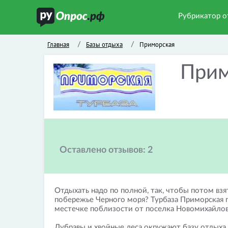
Рубрикатор о
Главная
Базы отдыха
Приморская
/
/
Прим
Оставлено отзывов:
2
Отдыхать надо по полной, так, чтобы потом взя
побережье Черного моря? Турбаза Приморская 
местечке поблизости от поселка Новомихайлов
Дубравы и хвойные леса окружают базу отдыха,