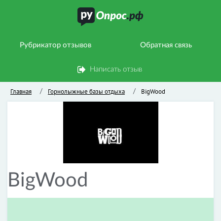
Рубрикатор отзывов
Обратная связь
Написать отзыв
Главная
Горнолыжные базы отдыха
BigWood
/
/
BigWood