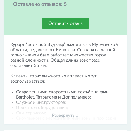
Оставлено отзывов:
5
Оставить отзыв
Курорт “Большой Вудъявр” находится в Мурманской
области, недалеко от Кировска. Сегодня на данной
горнолыжной базе работает множество горок
разной сложности. Общая длина всех трасс
составляет 35 км.
Клиенты горнолыжного комплекса могут
воспользоваться:
Cовременными скоростными подъёмниками
Bartholet, Татрапома и Доппельмаер;
Службой инструкторов;
Прокатом оборудования;
Ски-сервисом;
Развернуть ↓
Сноупарком с элементами фан-зоны и про-серии,
а также многим другим.