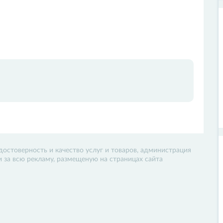
достоверность и качество услуг и товаров, администрация
 и за всю рекламу, размещеную на страницах сайта