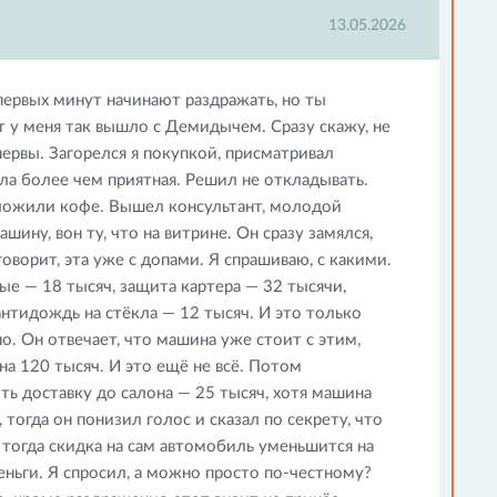
13.05.2026
с первых минут начинают раздражать, но ты
 у меня так вышло с Демидычем. Сразу скажу, не
нервы. Загорелся я покупкой, присматривал
ыла более чем приятная. Решил не откладывать.
дложили кофе. Вышел консультант, молодой
ашину, вон ту, что на витрине. Он сразу замялся,
оворит, эта уже с допами. Я спрашиваю, с какими.
ые — 18 тысяч, защита картера — 32 тысячи,
антидождь на стёкла — 12 тысяч. И это только
но. Он отвечает, что машина уже стоит с этим,
 на 120 тысяч. И это ещё не всё. Потом
ть доставку до салона — 25 тысяч, хотя машина
 тогда он понизил голос и сказал по секрету, что
 тогда скидка на сам автомобиль уменьшится на
деньги. Я спросил, а можно просто по-честному?