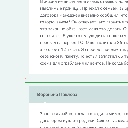
В жизни не писал негативных отзывов, но
мыслимые границы. Приехал с семьёй, выбр
договора менеджер внезапно сообщил, что 
говорю, зачем? Он отвечает: это гарантия т
что закон не обязывает меня это делать. О
состоится. Я уже хотел уходить, но жена у
приехал на первое ТО. Мне насчитали 35 ты
это стоит 12 тысяч. Я спросил, почему так
сервисному пакету. То есть я заплатил 65 ты
схема для ограбления клиентов. Никогда б
Вероника Павлова
Зашла случайно, когда проходила мимо, пр
договором купли-продажи. Секрет успеха э
приятный молодой человек, не задавал глуп