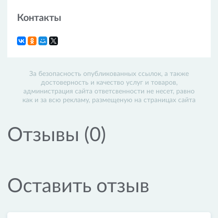
TianDe активно участвует в социальной
деятельности и благотворительности, поддерживая
Контакты
различные проекты, направленные на улучшение
качества жизни людей по всему миру. Компания
также заботится об окружающей среде и
производит свою продукцию в соответствии с
международными стандартами экологической
безопасности.
За безопасность опубликованных ссылок, а также
достоверность и качество услуг и товаров,
Хотите начать свой бизнес в индустрии красоты и
администрация сайта ответсвенности не несет, равно
здоровья? Присоединяйтесь к TianDe и станьте
как и за всю рекламу, размещеную на страницах сайта
успешным дистрибьютором!
Отзывы (0)
Оставить отзыв