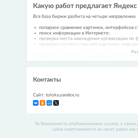
Какую работ предлагает Яндекс
Вся база биржи разбита на четыре направления.
попарное сравнение картинок, интерфейсов с
поиск информации в Интернете;
проверка места нахождения организации по 
проверка соответствия веб-картинки, информ
Ра
На проектах отсутствует конкурсный отбор исп
каждого задания стоит статус «доступно» или «
выполнения.
Оплата за работу переводится сразу после пров
Контакты
На бирже не получится заработать больших дене
Сайт: toloka.yandex.ru
За безопасность опубликованных ссылок, а также 
сайта ответсвенности не несет, равно как