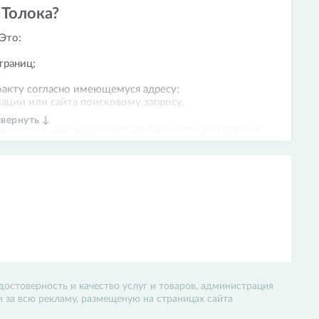
 Толока?
 Это:
траниц;
факту согласно имеющемуся адресу;
ации или сайта поисковому запросу.
звернуть ↓
олнителя. Здесь работает другая система. Напротив
недоступно» и указано, требуется ли ПК для его
ерки работы заказчиком.
г, но в качестве подработки она подходит.
достоверность и качество услуг и товаров, администрация
 и за всю рекламу, размещеную на страницах сайта