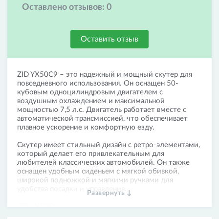
Оставлено отзывов:
0
Оставить отзыв
ZID YX50C9 – это надежный и мощный скутер для
повседневного использования. Он оснащен 50-
кубовым одноцилиндровым двигателем с
воздушным охлаждением и максимальной
мощностью 7,5 л.с. Двигатель работает вместе с
автоматической трансмиссией, что обеспечивает
плавное ускорение и комфортную езду.
Скутер имеет стильный дизайн с ретро-элементами,
который делает его привлекательным для
любителей классических автомобилей. Он также
оснащен удобным сиденьем с мягкой обивкой,
широкой подножкой и мягкими ручками для
удобства посадки и управления.
Развернуть ↓
ZID YX50C9 имеет отличную проходимость
благодаря широким колесам и резине, а также