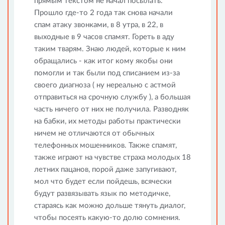
прямым текстом не начал посылать.
Прошло где-то 2 года так снова начали
спам атаку звонками, в 8 утра, в 22, в
выходные в 9 часов спамят. Гореть в аду
таким тварям. Знаю людей, которые к ним
обращались - как итог кому якобы они
помогли и так были под списанием из-за
своего диагноза ( ну нереально с астмой
отправиться на срочную службу ), а большая
часть ничего от них не получила. Разводняк
на бабки, их методы работы практически
ничем не отличаются от обычных
телефонных мошенников. Также спамят,
также играют на чувстве страха молодых 18
летних пацанов, порой даже запугивают,
мол что будет если пойдешь, всячески
будут развязывать язык по методичке,
стараясь как можно дольше тянуть диалог,
чтобы посеять какую-то долю сомнения.