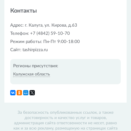
осуществляется бесплатно. Еду привозят в
течение часа. Точное время доставки зависит от
Контакты
адреса клиента.
Возможна оплата на официальном сайте
компании. Реально оплатить наличными и по
Адрес: г. Калуга, ул. Кирова, д.63
безналу.
Телефон: +7 (4842) 59-10-70
Режим работы: Пн-Пт 9:00-18:00
Сайт: tashirpizza.ru
Регионы присутствия:
Калужская область
За безопасность опубликованных ссылок, а также
достоверность и качество услуг и товаров,
администрация сайта ответсвенности не несет, равно
как и за всю рекламу, размещеную на страницах сайта