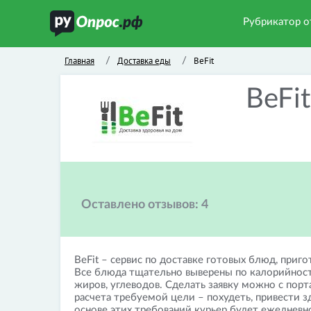
Рубрикатор о
Главная
Доставка еды
BeFit
/
/
BeFit
Оставлено отзывов:
4
BeFit – сервис по доставке готовых блюд, приг
Все блюда тщательно выверены по калорийност
жиров, углеводов. Сделать заявку можно с порт
расчета требуемой цели – похудеть, привести з
основе этих требований курьер будет ежедневн