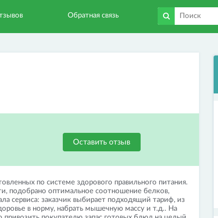
тзывов
Обратная связь
Оставить отзыв
отовленных по системе здорового правильного питания.
и, подобрано оптимальное соотношение белков,
ала сервиса: заказчик выбирает подходящий тариф, из
доровье в норму, набрать мышечную массу и т.д.. На
о привозить покупателю запас готовых блюд на целый