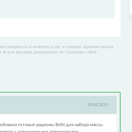
достоверность и качество услуг и товаров, администрация
 и за всю рекламу, размещеную на страницах сайта
25.04.2019
обовала готовые рационы Befit для набора массы.
 Вместе с интенсивными тренировками,