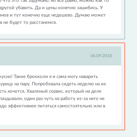
что это так задумано, но все равно, можно как то
другой убавить. Да и цены конечно зашибись. У
еинов и тут конечно еще недешево. Думаю может
 не будет то расстанемся.
06.09.2018
усно! Такие брокколи я и сама могу наварить
курицу на пару. Попробовала сидеть неделю на их
есть хочется. Хваленый сервис, который на деле
аздывали, один раз чуть на работу из-за него не
аздо эффективнее питаться самостоятельно или в