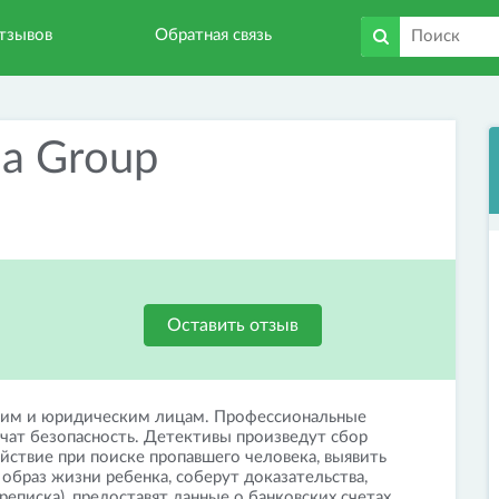
тзывов
Обратная связь
ma Group
Оставить отзыв
ским и юридическим лицам. Профессиональные
чат безопасность. Детективы произведут сбор
ствие при поиске пропавшего человека, выявить
браз жизни ребенка, соберут доказательства,
реписка), предоставят данные о банковских счетах,