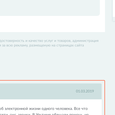
достоверность и качество услуг и товаров, администрация
 и за всю рекламу, размещеную на страницах сайта
01.03.2019
об электронной жизни одного человека. Все что
сети, смс, звонки. В Ультиме обещали помочь, но