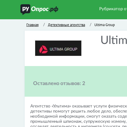
Рубрикатор о
Главная
Детективные агентства
Ultima Group
/
/
Ulti
Оставлено отзывов:
2
Агентство «Ультима» оказывает услуги физиче
детективы помогут решить любое дело, обеспе
необходимой информации, смогут оказать содей
промышленный шпионаж, супружескую измену, о
отследят деятельность в интернете (соцсети, пе